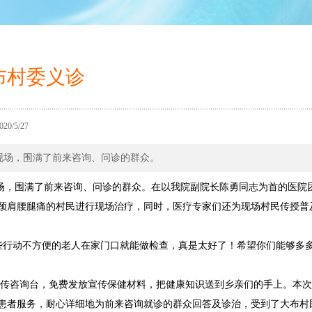
布村委义诊
0/5/27
现场，围满了前来咨询、问诊的群众。
场，围满了前来咨询、问诊的群众。
在以我院副院长陈勇同志为首的医院
颈肩腰腿痛的村民进行现场治疗，
同时，医疗专家们还为现场村民传授普
些行动不方便的
老
人在
家
门口就能做检查，真是太好了！希望你们能够多
传咨询台，免费发放宣传保健材料，把健康知识送到乡亲们的手上。本次
为患者服务，耐心详细地为前来咨询就诊的群众回答及诊治，受到了
大布
村