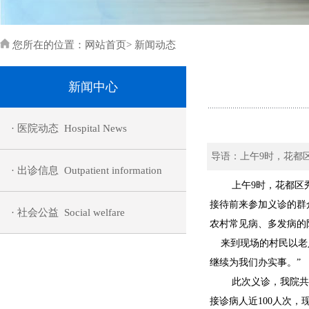
您所在的位置：
网站首页
>
新闻动态
新闻中心
· 医院动态 Hospital News
导语：上午9时，花都
· 出诊信息 Outpatient information
上午
9
时，
花都区
接待
前来参加义诊的
群
· 社会公益 Social welfare
农村常见病、多发病的
来到现场的村民以老
继续为我们办实事。
”
此次义诊，我院共
接诊病人
近
100人次，